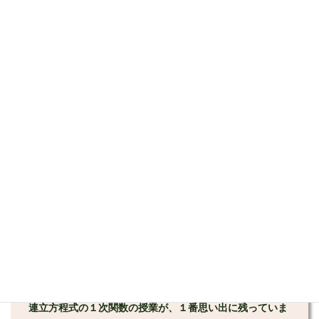
おかげで、
志望校に合格することができました。
続きを読む
生徒様２
体験授業で
わかりやすいと思った
ので、安澤数学塾を選び
ました。
安澤数学塾に通ってよかったことは、
数学の成績が20点上
がった
ことです。
連立方程式の１次関数の授業が、１番思い出に残っていま