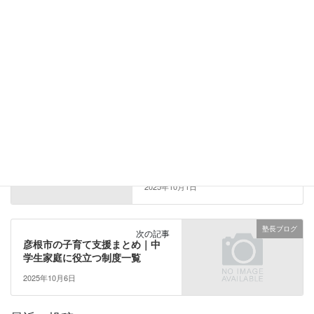
スクリーン駅：車で8分
多賀大社前駅：車で8分
※所要時間は目安です（Googleマップより）
カテゴリー
塾長ブログ
塾長ブログ
前の記事
数学専門塾講師が紹介するブッ
クオフ彦根店で購入できる数学
が苦手な中学生におすすめの参
考書・問題集
2025年10月1日
塾長ブログ
次の記事
彦根市の子育て支援まとめ｜中
学生家庭に役立つ制度一覧
2025年10月6日