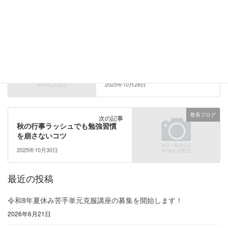
※所要時間は目安です（Googleマップより）
カテゴリー
塾長ブログ
塾長ブログ
前の記事
秋の三者面談前に知っておきた
い進路の話
2025年10月28日
塾長ブログ
次の記事
秋の行事ラッシュでも勉強習慣
を崩さないコツ
2025年10月30日
最近の投稿
令和8年夏休み苦手単元克服講座の募集を開始します！
2026年6月21日