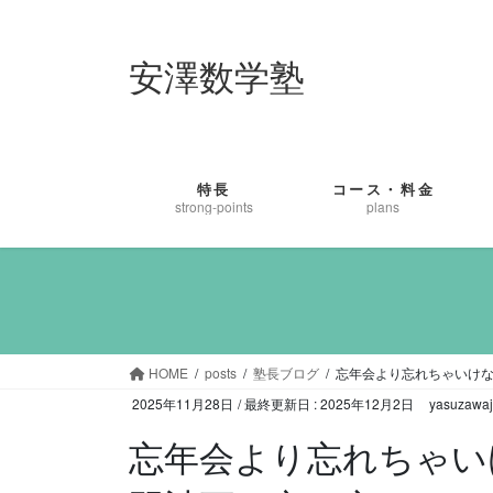
コ
ナ
ン
ビ
安澤数学塾
テ
ゲ
ン
ー
ツ
シ
に
ョ
移
ン
特長
コース・料金
動
に
strong-points
plans
移
動
HOME
posts
塾長ブログ
忘年会より忘れちゃいけ
2025年11月28日
/ 最終更新日 :
2025年12月2日
yasuzawa
忘年会より忘れちゃい